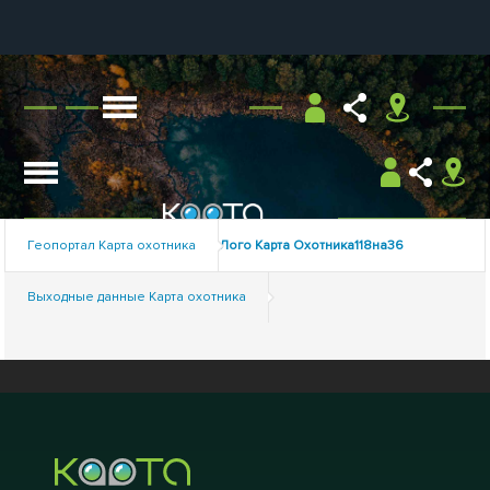
Геопортал Карта охотника
Лого Карта Охотника118на36
Выходные данные Карта охотника