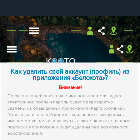
Как удалить свой аккаунт (профиль) из
приложения «Белохота»?
Внимание!
После этого действия, ваше имя пользователя, адрес
электронной почты и пароль будет безвозвратно
удалены из базы данных приложения «Карта охотника».
Геоданные и платный контент, связанные с аккаунтом, а
именно метки, треки, маршруты, а также активные платные
подписки в приложении будут удалены без возможности
восстановления.