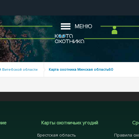
МЕНЮ
ий Витебской области
Карта охотника Минская область60
ние
Карты охотничьих угодий
Ср
Брестская область
Правила ох