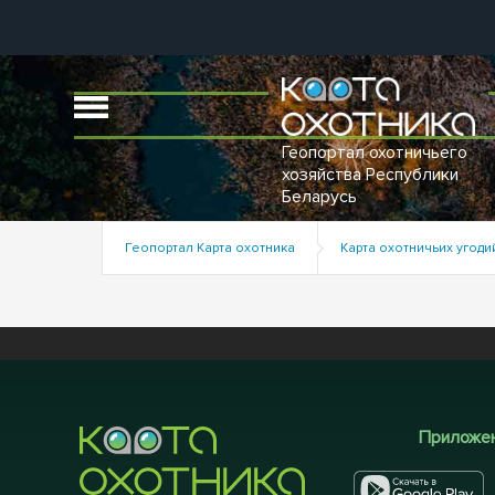
Геопортал охотничьего
хозяйства Республики
Беларусь
Геопортал Карта охотника
Карта охотничьих угод
Приложе