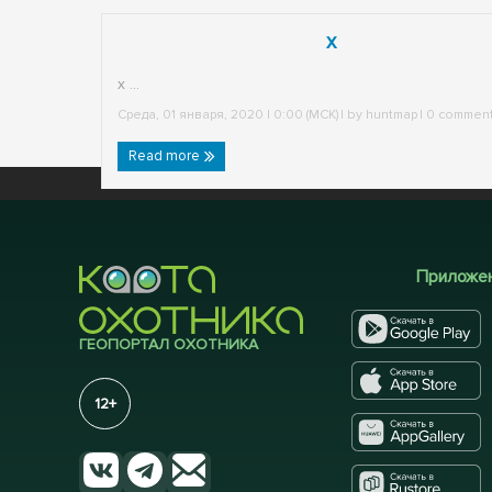
x
x ...
Среда, 01 января, 2020 | 0:00 (МСК)
| by
huntmap
|
0 commen
Read more
Приложе
ГЕОПОРТАЛ ОХОТНИКА
12+