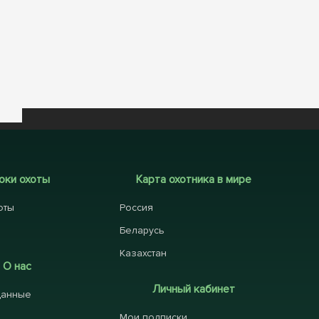
оки охоты
Карта охотника в мире
оты
Россия
Беларусь
Казахстан
О нас
Личный кабинет
данные
Мои подписки