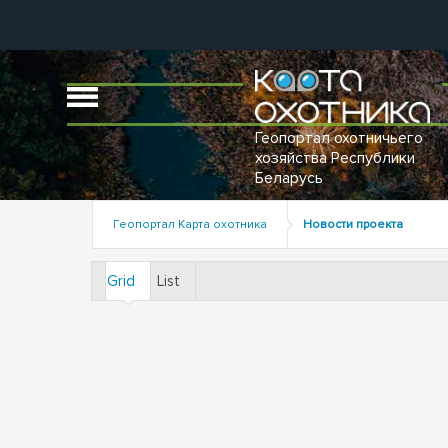
Геопортал охотничьего
хозяйства Республики
Беларусь
Геопортал Карта охотника
Новости проекта
Grid
List