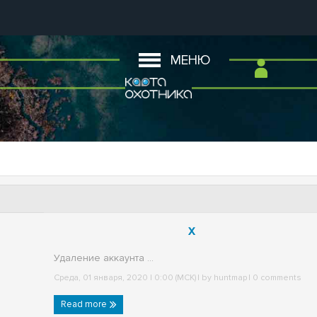
МЕНЮ
x
Удаление аккаунта ...
Среда, 01 января, 2020 | 0:00 (МСК)
| by
huntmap
|
0 comments
Read more